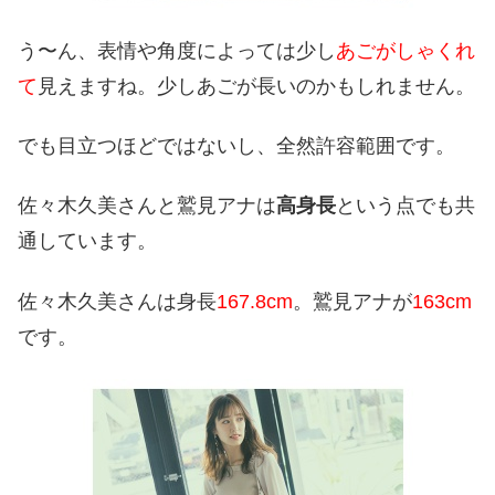
う〜ん、表情や角度によっては少し
あごがしゃくれ
て
見えますね。少しあごが長いのかもしれません。
でも目立つほどではないし、全然許容範囲です。
佐々木久美さんと鷲見アナは
高身長
という点でも共
通しています。
佐々木久美さんは身長
167.8cm
。鷲見アナが
163cm
です。