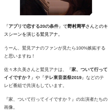
『
アプリで恋する20の条件
』
で
野村周平
さんとのキ
スシーンを演じる鷲見アナ。
うーん、鷲見アナのファンが見たら100%
嫉妬する
と思いますね！
佐々木久美さんと
鷲見アナ
は、『
家、ついて行って
イイですか？
』や
『
テレ東音楽祭
2019
』などのテ
レビ番組で共演もしています。
『家、ついて行ってイイですか？』の出演者たちの
画像。