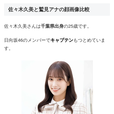
佐々木久美と鷲見アナの顔画像比較
佐々木久美さんは
千葉県出身
の25歳です。
日向坂46のメンバーで
キャプテン
もつとめていま
す。