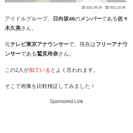
2021.09.29
2021.10.09
アイドルグループ、
日向坂46
の
メンバー
である
佐々
木久美
さん。
元
テレビ東京アナウンサー
で、現在は
フリーアナウ
ンサー
である
鷲見玲奈
さん。
この2人が
似ている
とよく言われます。
そこで画像を比較検証してみました！
Sponsored Link