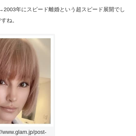
産→2003年にスピード離婚という超スピード展開でし
ですね。
www.glam.jp/post-