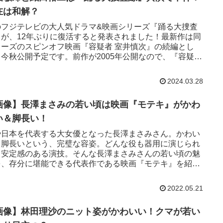
在は和解？
のフジテレビの大人気ドラマ&映画シリーズ『踊る大捜査
』が、12年ぶりに復活すると発表されました！最新作は同
リーズのスピンオフ映画『容疑者 室井慎次』の続編とし
、今秋公開予定です。前作が2005年公開なので、『容疑者
慎次』シリー...
2024.03.28
画像】長澤まさみの若い頃は映画『モテキ』がかわ
い＆脚長い！
や日本を代表する大女優となった長澤まさみさん。かわい
＆脚長いという、完璧な容姿。どんな役も器用に演じられ
、安定感のある演技。そんな長澤まさみさんの若い頃の魅
を、存分に堪能できる代表作である映画『モテキ』を紹介
す！長澤まさみと言え...
2022.05.21
画像】林田理沙のニット姿がかわいい！クマが若い