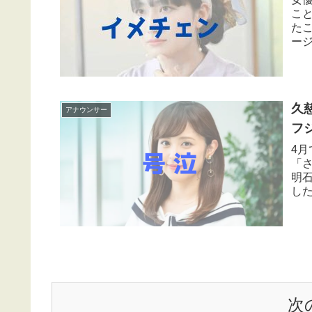
こ
た
ー
と考
久
アナウンサー
フ
4
「
明
し
の号
次