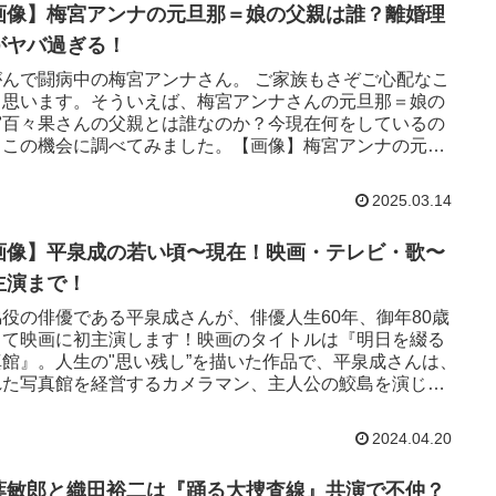
画像】梅宮アンナの元旦那＝娘の父親は誰？離婚理
がヤバ過ぎる！
がんで闘病中の梅宮アンナさん。 ご家族もさぞご心配なこ
と思います。そういえば、梅宮アンナさんの元旦那＝娘の
宮百々果さんの父親とは誰なのか？今現在何をしているの
？この機会に調べてみました。【画像】梅宮アンナの元旦
娘の父親は誰？梅宮...
2025.03.14
画像】平泉成の若い頃〜現在！映画・テレビ・歌〜
主演まで！
脇役の俳優である平泉成さんが、俳優人生60年、御年80歳
して映画に初主演します！映画のタイトルは『明日を綴る
真館』。人生の"思い残し”を描いた作品で、平泉成さんは、
れた写真館を経営するカメラマン、主人公の鮫島を演じま
「秋山（純）...
2024.04.20
葉敏郎と織田裕二は『踊る大捜査線』共演で不仲？