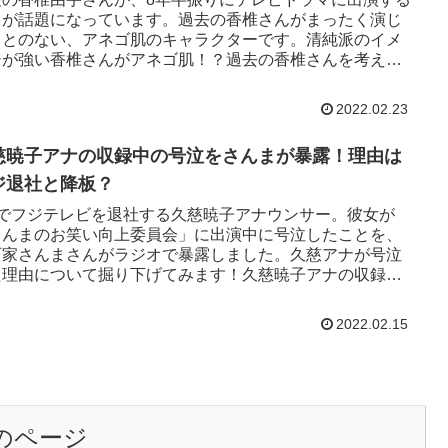
とが話題になっています。過去の香椎さんがまったく演じ
ことのない、アネゴ肌のキャラクターです。清純派のイメ
ジが強い香椎さんがアネゴ肌！？過去の香椎さんを考える
えられないですね。...
2022.02.23
慈暁子アナの収録中の号泣をさんまが暴露！理由は
ジ退社と降板？
月でフジテレビを退社する久慈暁子アナウンサー。彼女が
さんまのお笑い向上委員会」に出演中に号泣したことを、
石家さんまさんがラジオで暴露しました。久慈アナが号泣
た理由について掘り下げてみます！久慈暁子アナの収録中
泣をさんまが暴露！下...
2022.02.15
のページ