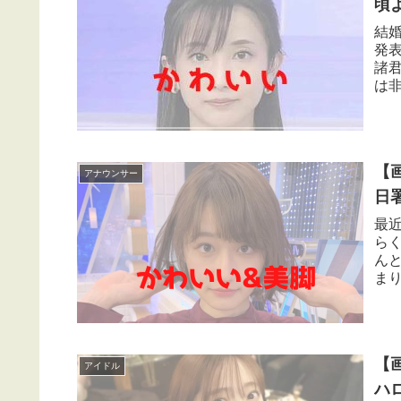
頃
結
発
諸
は
沙ア
【
アナウンサー
日
最
ら
ん
ま
る佐
【
アイドル
ハ