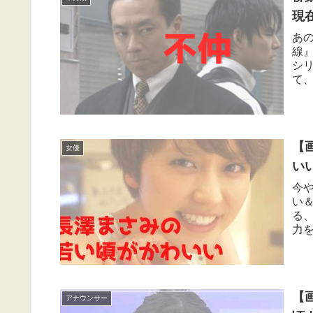
現
あ
線
シ
て
室井
【
女優
い
今
い
る
力
しま
【
アナウンサー