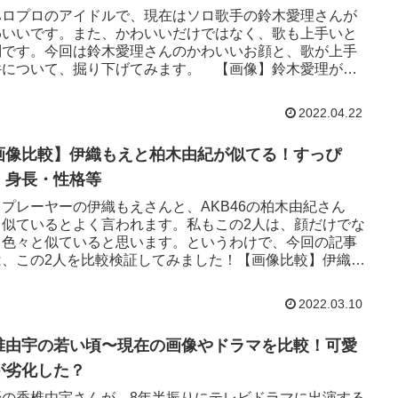
ハロプロのアイドルで、現在はソロ歌手の鈴木愛理さんが
わいいです。また、かわいいだけではなく、歌も上手いと
判です。今回は鈴木愛理さんのかわいいお顔と、歌が上手
件について、掘り下げてみます。 【画像】鈴木愛理がか
い！うーん、やっぱり...
2022.04.22
画像比較】伊織もえと柏木由紀が似てる！すっぴ
・身長・性格等
スプレーヤーの伊織もえさんと、AKB46の柏木由紀さん
、似ているとよく言われます。私もこの2人は、顔だけでな
、色々と似ていると思います。というわけで、今回の記事
は、この2人を比較検証してみました！【画像比較】伊織も
柏木由紀が似て...
2022.03.10
椎由宇の若い頃〜現在の画像やドラマを比較！可愛
が劣化した？
優の香椎由宇さんが、8年半振りにテレビドラマに出演する