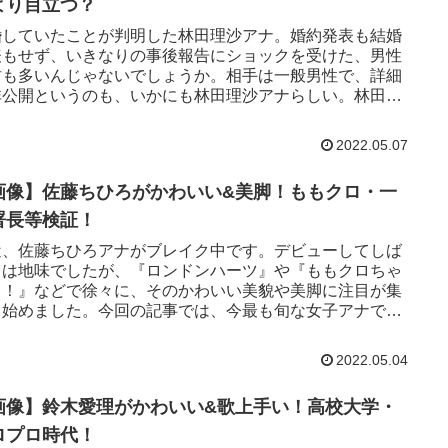
より目立つ？
婚していたことが判明した林田理沙アナ。婚約発表も結婚
表もせず、いきなりの事後報告にショックを受けた、男性
君も多いんじゃないでしょうか。相手は一般男性で、詳細
非公開というのも、いかにも林田理沙アナらしい。林田理
ナのハートを射止めた...
2022.05.07
画像】佐藤ちひろがかわいい&美脚！ももクロ・一
署長等検証！
近、佐藤ちひろアナがブレイク中です。デビューしてしば
くは地味でしたが、『ロンドンハーツ』や『ももクロちゃ
と！』などで徐々に、そのかわいい美貌や美脚に注目が集
り始めました。今回の記事では、今最も旬な女子アナであ
藤ちひろさんについて...
2022.05.04
画像】鈴木愛理がかわいい&歌上手い！高校大学・
ロプロ時代！