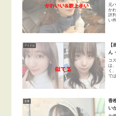
元
か
評
い
わい
【
アイドル
ん
コ
は
く
で
えと
香
女優
い
女