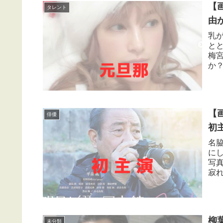
【
タレント
由
乳
と
梅
か
那・
【
俳優
初
名
に
写
寂
す。
柳
未分類