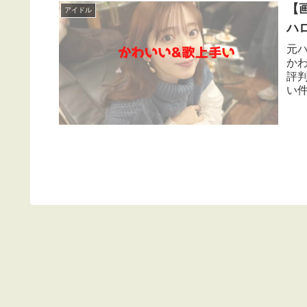
【
アイドル
ハ
元
か
評
い
わい